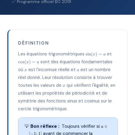
✅ Programme officiel BO 2019
DÉFINITION
\sin(x)
\cos(x)
Les équations trigonométriques
et
s
i
n
(
)
=
x
a
= a
= a
sont des équations fondamentales
c
o
s
(
)
=
x
a
x
a
où
est l'inconnue réelle et
est un nombre
x
a
réel donné. Leur résolution consiste à trouver
x
toutes les valeurs de
qui vérifient l'égalité, en
x
utilisant les propriétés de périodicité et de
symétrie des fonctions sinus et cosinus sur le
cercle trigonométrique.
a
💡
Bon réflexe :
Toujours vérifier si
∈
a
\in
avant de commencer la
[
−
1
;
1
]