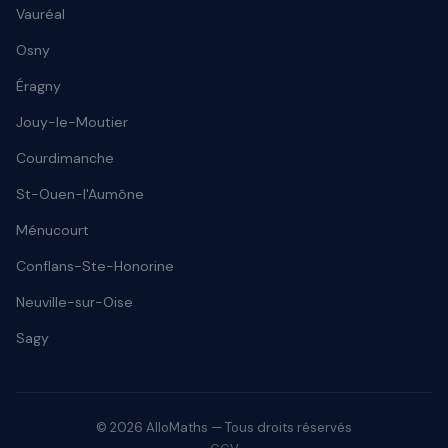
Vauréal
Osny
Éragny
Jouy-le-Moutier
Courdimanche
St-Ouen-l'Aumône
Ménucourt
Conflans-Ste-Honorine
Neuville-sur-Oise
Sagy
© 2026 AlloMaths — Tous droits réservés