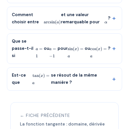
\arcsin(a)
\alpha
Comment
et une valeur
?
choisir entre
remarquable pour
a
r
c
s
i
n
(
)
a
α
a
a
\sin(x)=a
\cos(x)=a
Que se
=
=
passe-t-il
ou
pour
ou
?
=
=
s
i
n
(
)
=
c
o
s
(
)
=
a
a
x
x
1
-1
si
1
−
1
a
a
\tan(x)
Est-ce
se résout de la même
t
a
n
(
)
=
x
= a
que
manière ?
a
← FICHE PRÉCÉDENTE
La fonction tangente : domaine, dérivée