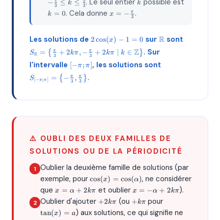
1
-
k
k
. Le seul entier
possible est
1
2
−
≤
≤
2k \leq
k
k
{3} \leq
3
3
\frac{1}
=
1 +
x = -
. Cela donne
.
=
0
=
−
π
2k \leq
k
x
{3} \leq
0
3
\frac{1}
\frac{\pi}
\frac{4}
k \leq
{3}
{3}
{3}
\frac{2}
2\cos(x)
\mathbb{R}
S_{\math
Les solutions de
sur
R
sont
2
c
o
s
(
)
−
1
=
0
x
{3}
- 1 = 0
= \left\{
Z
. Sur
=
{
+
2
,
−
+
2
∣
∈
}
π
π
S
kπ
kπ
k
\frac{\pi}
R
3
3
2k\pi, -
[-
S_{[-\pi;
l'intervalle
, les solutions sont
[
−
;
]
π
π
\frac{\pi}
\pi;
\pi]} =
.
=
{
−
,
}
π
π
S
2k\pi \mid
\pi]
\left\{ -
[
−
;
]
π
π
3
3
\mathbb{
\frac{\pi}
\right\}
{3},
\frac{\pi}
{3}
\right\}
⚠️ OUBLI DES DEUX FAMILLES DE
SOLUTIONS OU DE LA PÉRIODICITÉ
Oublier la deuxième famille de solutions (par
\cos(x) =
exemple, pour
, ne considérer
c
o
s
(
)
=
c
o
s
(
)
x
α
\cos(\alpha)
x =
x = -
que
et oublier
).
=
+
2
=
−
+
2
x
α
kπ
x
α
kπ
\alpha
\alpha
+
+
\tan(x)
Oublier d'ajouter
(ou
pour
+
2
+
kπ
kπ
+
+
2k\pi
k\pi
= a
) aux solutions, ce qui signifie ne
t
a
n
(
)
=
x
2k\pi
a
2k\pi