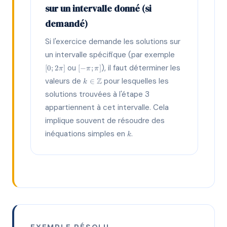
sur un intervalle donné (si
demandé)
Si l'exercice demande les solutions sur
[0;
un intervalle spécifique (par exemple
2\pi]
[-
ou
), il faut déterminer les
[
0
;
2
]
[
−
;
]
π
π
π
\pi;
k \in
valeurs de
Z
pour lesquelles les
∈
k
\pi]
\mathbb{Z}
solutions trouvées à l'étape 3
appartiennent à cet intervalle. Cela
implique souvent de résoudre des
k
inéquations simples en
.
k