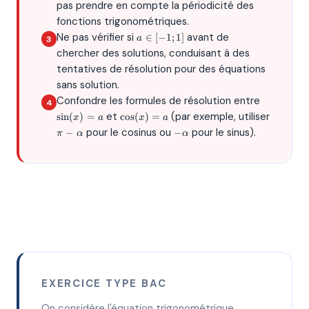
pas prendre en compte la périodicité des
fonctions trigonométriques.
a
Ne pas vérifier si
avant de
∈
[
−
1
;
1
]
a
\in
chercher des solutions, conduisant à des
[-1;
tentatives de résolution pour des équations
1]
sans solution.
\sin(x)
Confondre les formules de résolution entre
= a
\cos(x)
et
(par exemple, utiliser
s
i
n
(
)
=
c
o
s
(
)
=
x
a
x
a
= a
\pi -
-
pour le cosinus ou
pour le sinus).
−
−
π
α
α
\alpha
\alpha
EXERCICE TYPE BAC
2\sin(x)
On considère l'équation trigonométrique