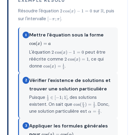
EXEMPLE RÉSOLU
2\cos(x)
\mathbb{R}
Résoudre l'équation
sur
R
, puis
2
c
o
s
(
)
−
1
=
0
x
- 1 = 0
[-
sur l'intervalle
.
[
−
;
]
π
π
\pi;
\pi]
\cos(x)
Mettre l'équation sous la forme
1
= a
c
o
s
(
)
=
x
a
2\cos(x)
L'équation
peut être
2
c
o
s
(
)
−
1
=
0
x
- 1 = 0
2\cos(x)
réécrite comme
, ce qui
2
c
o
s
(
)
=
1
x
= 1
\cos(x)
donne
.
1
c
o
s
(
)
=
x
2
=
\frac{1}
Vérifier l'existence de solutions et
2
{2}
trouver une solution particulière
\frac{1}
Puisque
, des solutions
1
∈
[
−
1
;
1
]
2
{2} \in
\cos(\frac{\pi}
existent. On sait que
. Donc,
1
c
o
s
(
)
=
π
[-1; 1]
3
2
{3}) =
\alpha =
une solution particulière est
.
=
π
α
\frac{1}{2}
3
\frac{\pi}
{3}
Appliquer les formules générales
3
\cos(x) =
pour
c
o
s
(
)
=
c
o
s
(
)
x
α