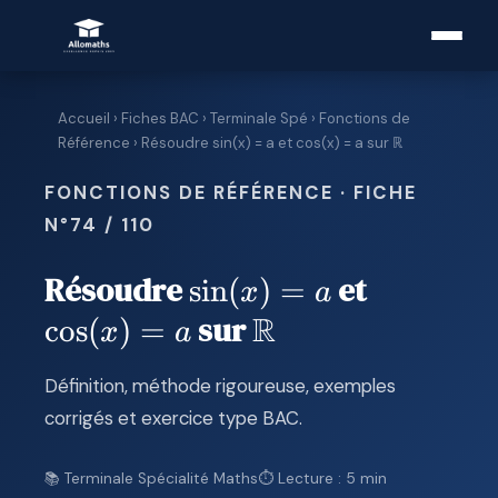
Accueil
›
Fiches BAC
›
Terminale Spé
›
Fonctions de
Référence
› Résoudre sin(x) = a et cos(x) = a sur ℝ
FONCTIONS DE RÉFÉRENCE · FICHE
N°74 / 110
Résoudre
et
\sin(x)
s
i
n
(
)
=
\cos(x)
x
a
sur
R
= a
= a
c
o
s
(
)
=
\mathbb{R}
x
a
Définition, méthode rigoureuse, exemples
corrigés et exercice type BAC.
📚 Terminale Spécialité Maths
⏱ Lecture : 5 min