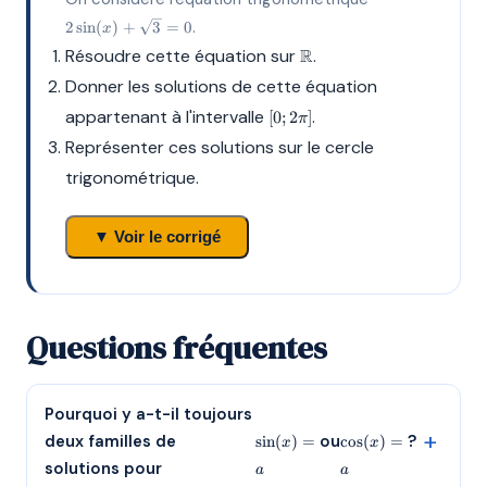
+
.
2
s
i
n
(
)
+
3
=
0
x
\sqrt{3}
= 0
\mathbb{R}
Résoudre cette équation sur
R
.
Donner les solutions de cette équation
[0;
appartenant à l'intervalle
.
[
0
;
2
]
π
2\pi]
Représenter ces solutions sur le cercle
trigonométrique.
▼ Voir le corrigé
Questions fréquentes
\sin(x)=a
\cos(x)=a
Pourquoi y a-t-il toujours
deux familles de
ou
?
s
i
n
(
)
=
c
o
s
(
)
=
x
x
solutions pour
a
a