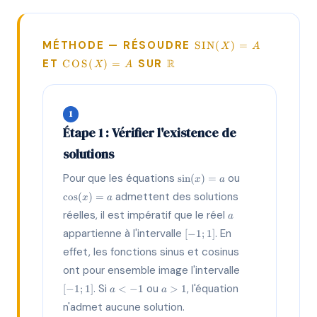
\SIN(X)
MÉTHODE — RÉSOUDRE
S
I
N
(
)
=
X
A
= A
\COS(X)
\MATHBB{R}
ET
SUR
R
C
O
S
(
)
=
X
A
= A
1
Étape 1 : Vérifier l'existence de
solutions
\sin(x)
\cos(x)
Pour que les équations
ou
s
i
n
(
)
=
x
a
= a
= a
admettent des solutions
c
o
s
(
)
=
x
a
a
réelles, il est impératif que le réel
a
[-1;
appartienne à l'intervalle
. En
[
−
1
;
1
]
1]
effet, les fonctions sinus et cosinus
[-1;
ont pour ensemble image l'intervalle
1]
a
a
. Si
ou
, l'équation
[
−
1
;
1
]
<
−
1
>
1
a
a
<
>
n'admet aucune solution.
-1
1