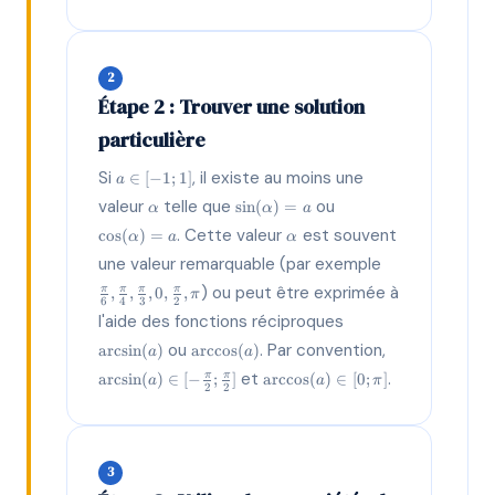
2
Étape 2 : Trouver une solution
particulière
a
Si
, il existe au moins une
∈
[
−
1
;
1
]
a
\in
\alpha
\sin(\alpha)
\cos(\alpha)
valeur
telle que
ou
s
i
n
(
)
=
α
α
a
[-1;
= a
= a
\alpha
1]
. Cette valeur
est souvent
c
o
s
(
)
=
α
a
α
\frac{\pi}
une valeur remarquable (par exemple
{6},
) ou peut être exprimée à
,
,
,
0
,
,
π
π
π
π
π
\frac{\pi}
6
4
3
2
\arcsin(a)
{4},
l'aide des fonctions réciproques
\frac{\pi}
\arccos(a)
\arcsin(a)
ou
. Par convention,
a
r
c
s
i
n
(
)
a
r
c
c
o
s
(
)
a
a
{3}, 0,
\in [-
\arccos(a)
et
.
a
r
c
s
i
n
(
)
∈
[
−
;
]
a
r
c
c
o
s
(
)
∈
[
0
;
\frac{\pi}
]
π
π
a
a
π
\frac{\pi}
2
2
\in [0; \pi]
{2}, \pi
{2};
\frac{\pi}
{2}]
3