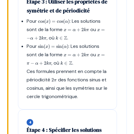
Étape 3 : Utiliser les propriétés de
symétrie et de périodicité
\cos(x) =
Pour
: Les solutions
c
o
s
(
)
=
c
o
s
(
)
x
α
\cos(\alpha)
x =
x = -
sont de la forme
ou
=
+
2
=
x
α
kπ
x
\alpha
\alpha
k \in
, où
Z
.
−
+
2
∈
α
kπ
k
+
+
\mathbb{Z}
\sin(x) =
2k\pi
2k\pi
Pour
: Les solutions
s
i
n
(
)
=
s
i
n
(
)
x
α
\sin(\alpha)
x =
x =
sont de la forme
ou
=
+
2
=
x
α
kπ
x
\alpha
\pi -
k \in
, où
Z
.
−
+
2
∈
π
α
kπ
k
+
\alpha
\mathbb{Z}
2k\pi
+
Ces formules prennent en compte la
2k\pi
2\pi
périodicité
des fonctions sinus et
2
π
cosinus, ainsi que les symétries sur le
cercle trigonométrique.
4
Étape 4 : Spécifier les solutions