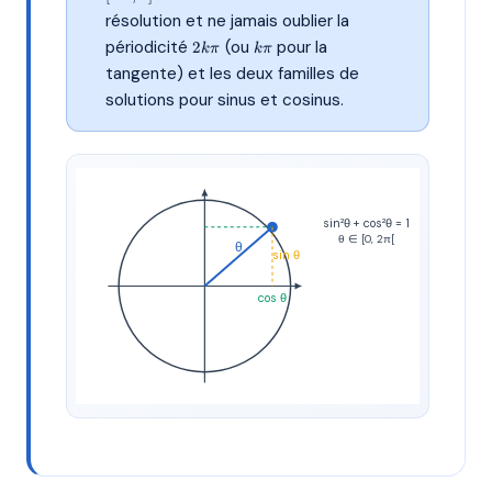
[-1;
résolution et ne jamais oublier la
1]
2k\pi
k\pi
périodicité
(ou
pour la
2
kπ
kπ
tangente) et les deux familles de
solutions pour sinus et cosinus.
sin²θ + cos²θ = 1
θ ∈ [0, 2π[
θ
sin θ
cos θ