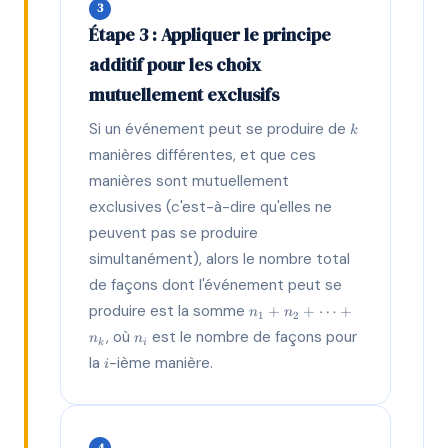
3
×
n_k
Étape 3 : Appliquer le principe
additif pour les choix
mutuellement exclusifs
k
Si un événement peut se produire de
k
manières différentes, et que ces
manières sont mutuellement
exclusives (c'est-à-dire qu'elles ne
peuvent pas se produire
simultanément), alors le nombre total
de façons dont l'événement peut se
n_1
produire est la somme
+
+
⋯
+
n
n
1
2
+
n_i
, où
est le nombre de façons pour
n
n
n_2
k
i
i
+
la
-ième manière.
i
\dots
+
n_k
4