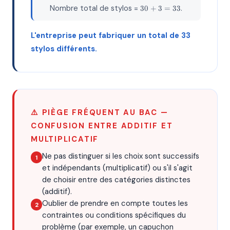
30
Nombre total de stylos =
.
30
+
3
=
33
+
3
=
L'entreprise peut fabriquer un total de 33
33
stylos différents.
⚠️ PIÈGE FRÉQUENT AU BAC —
CONFUSION ENTRE ADDITIF ET
MULTIPLICATIF
Ne pas distinguer si les choix sont successifs
et indépendants (multiplicatif) ou s'il s'agit
de choisir entre des catégories distinctes
(additif).
Oublier de prendre en compte toutes les
contraintes ou conditions spécifiques du
problème (par exemple, un capuchon