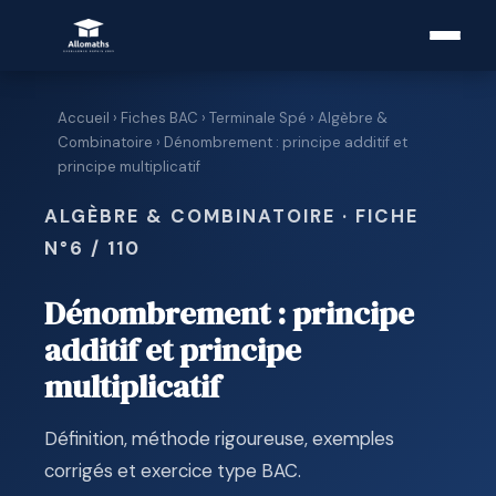
Accueil
›
Fiches BAC
›
Terminale Spé
›
Algèbre &
Combinatoire
› Dénombrement : principe additif et
principe multiplicatif
ALGÈBRE & COMBINATOIRE · FICHE
N°6 / 110
Dénombrement : principe
additif et principe
multiplicatif
Définition, méthode rigoureuse, exemples
corrigés et exercice type BAC.