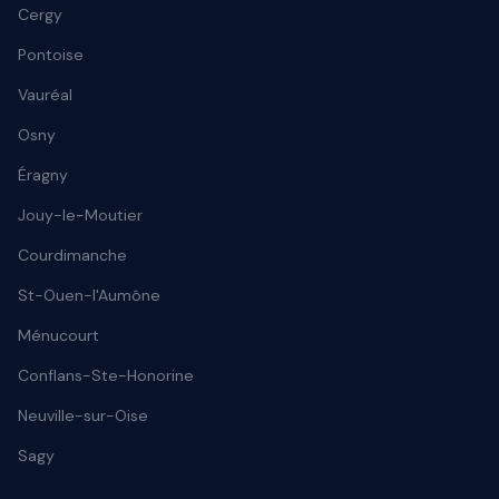
Cergy
Pontoise
Vauréal
Osny
Éragny
Jouy-le-Moutier
Courdimanche
St-Ouen-l'Aumône
Ménucourt
Conflans-Ste-Honorine
Neuville-sur-Oise
Sagy