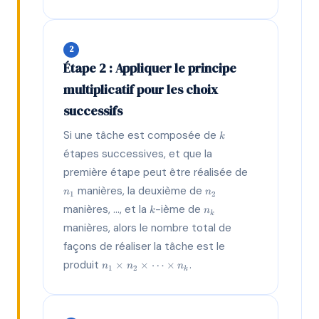
2
Étape 2 : Appliquer le principe
multiplicatif pour les choix
successifs
k
Si une tâche est composée de
k
étapes successives, et que la
n_1
première étape peut être réalisée de
n_2
manières, la deuxième de
n
n
1
2
k
n_k
manières, ..., et la
-ième de
k
n
k
manières, alors le nombre total de
façons de réaliser la tâche est le
n_1
produit
.
×
×
⋯
×
n
n
n
1
2
k
×
n_2
×
\dots