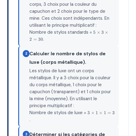
corps, 3 choix pour la couleur du
capuchon et 2 choix pour le type de
mine. Ces choix sont indépendants. En
utilisant le principe multiplicatif :
5
Nombre de stylos standards =
5
×
3
×
×
.
2
=
30
3
×
2
Calculer le nombre de stylos de
2
=
luxe (corps métallique).
30
Les stylos de luxe ont un corps
métallique. Il y a 3 choix pour la couleur
du corps métallique, 1 choix pour le
capuchon (transparent) et 1 choix pour
la mine (moyenne). En utilisant le
principe multiplicatif :
3
Nombre de stylos de luxe =
3
×
1
×
1
=
3
×
.
1
×
1
Déterminer si les catégories de
3