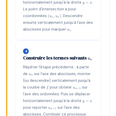
y=x
horizontalement jusqu'à la droite
.
=
y
x
Le point d'intersection a pour
(u_1,
coordonnées
. Descendre
(
,
)
u
u
1
1
u_1)
ensuite verticalement jusqu'à l'axe des
u_1
abscisses pour marquer
.
u
1
4
u_n
Construire les termes suivants
u
n
Répéter l'étape précédente : à partir
u_n
de
sur l'axe des abscisses, monter
u
n
(ou descendre) verticalement jusqu'à
f
u_{n+1}
la courbe de
pour obtenir
sur
f
u
+
1
n
l'axe des ordonnées. Puis se déplacer
y=x
horizontalement jusqu'à la droite
=
y
x
u_{n+1}
pour reporter
sur l'axe des
u
+
1
n
abscisses. Continuer ce processus