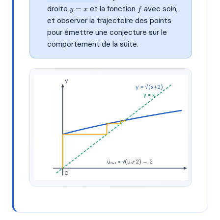
y=x
f
droite
et la fonction
avec soin,
=
y
x
f
et observer la trajectoire des points
pour émettre une conjecture sur le
comportement de la suite.
y
y = √(x+2)
y = x
uₙ₊₁ = √(uₙ+2) → 2
x
O