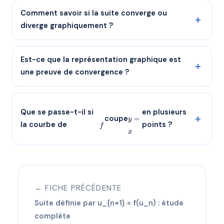
Comment savoir si la suite converge ou
diverge graphiquement ?
Est-ce que la représentation graphique est
une preuve de convergence ?
y=x
f
Que se passe-t-il si
en plusieurs
coupe
=
y
la courbe de
points ?
f
x
← FICHE PRÉCÉDENTE
Suite définie par u_{n+1} = f(u_n) : étude
complète