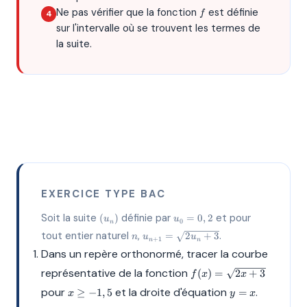
f
Ne pas vérifier que la fonction
est définie
f
sur l'intervalle où se trouvent les termes de
la suite.
EXERCICE TYPE BAC
(u_n)
u_0
Soit la suite
définie par
et pour
(
)
=
0
,
2
u
u
0
n
=
n
u_{n+1}
tout entier naturel
,
.
=
2
+
3
n
u
u
0,2
+
1
n
n
=
Dans un repère orthonormé, tracer la courbe
\sqrt{2u_n
+ 3}
f(x) =
représentative de la fonction
(
)
=
2
+
3
f
x
x
\sqrt{2x
x
y=x
pour
et la droite d'équation
.
≥
−
1
,
5
=
x
y
x
+ 3}
\geq