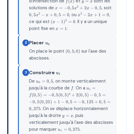
f(x)
y=x
d'intersection de
et
sont les
(
)
=
f
x
y
x
x =
0,5x^2
solutions de
, soit
2
=
−
0
,
5
+
2
−
0
,
5
x
x
x
-0,5x^2
- x +
x^2
, ou
,
2
2
0
,
5
−
+
0
,
5
=
0
−
2
+
1
=
0
x
x
x
x
+ 2x -
0,5 =
-
(x-
ce qui est
. Il y a un unique
2
(
−
1
)
=
0
x
0,5
0
2x
1)^2
x=1
point fixe en
.
=
1
x
+ 1
= 0
= 0
u_0
Placer
2
u
0
(0,5;
On place le point
sur l'axe des
(
0
,
5
;
0
)
0)
abscisses.
u_1
Construire
3
u
1
u_0
De
, on monte verticalement
=
0
,
5
u
0
=
f
u_1 =
jusqu'à la courbe de
. On a
=
f
u
1
0,5
f(0,5) =
2
(
0
,
5
)
=
−
0
,
5
(
0
,
5
)
+
2
(
0
,
5
)
−
0
,
5
=
f
-0,5(0,5)^2
−
0
,
5
(
0
,
25
)
+
1
−
0
,
5
=
−
0
,
125
+
0
,
5
=
+ 2(0,5) -
0,5 =
. On se déplace horizontalement
0
,
375
-0,5(0,25)
y=x
jusqu'à la droite
, puis
=
y
x
+ 1 - 0,5 =
verticalement jusqu'à l'axe des abscisses
-0,125 +
0,5 =
u_1
pour marquer
.
=
0
,
375
u
1
0,375
=