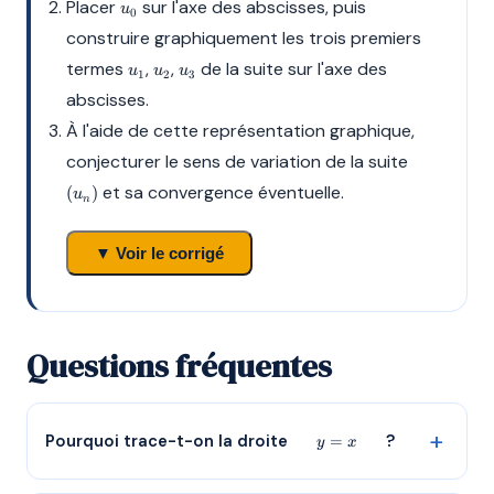
u_0
Placer
sur l'axe des abscisses, puis
u
-1,5
0
construire graphiquement les trois premiers
u_1
u_2
u_3
termes
,
,
de la suite sur l'axe des
u
u
u
1
2
3
abscisses.
À l'aide de cette représentation graphique,
(u_n)
conjecturer le sens de variation de la suite
et sa convergence éventuelle.
(
)
u
n
▼ Voir le corrigé
Questions fréquentes
y=x
Pourquoi trace-t-on la droite
?
=
y
x