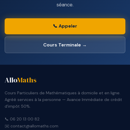
séance.
📞 Appeler
Cours Terminale →
Allo
Maths
Cours Particuliers de Mathématiques à domicile et en ligne.
Agréé services à la personne — Avance Immédiate de crédit
d'impôt 50%.
📞 06 20 13 00 82
✉️ contact@allomaths.com