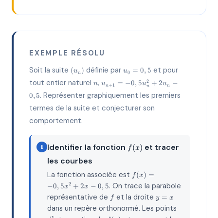
EXEMPLE RÉSOLU
(u_n)
u_0
Soit la suite
définie par
et pour
(
)
=
0
,
5
u
u
0
n
=
n
u_{n+1}
tout entier naturel
,
2
=
−
0
,
5
+
2
−
n
u
u
u
0,5
+
1
n
n
n
=
. Représenter graphiquement les premiers
0
,
5
-0,5u_n^2
+ 2u_n -
termes de la suite et conjecturer son
0,5
comportement.
f(x)
Identifier la fonction
et tracer
(
)
1
f
x
les courbes
f(x) =
La fonction associée est
(
)
=
f
x
-0,5x^2
. On trace la parabole
2
−
0
,
5
+
2
−
0
,
5
x
x
+ 2x -
f
y=x
représentative de
et la droite
=
f
0,5
y
x
dans un repère orthonormé. Les points