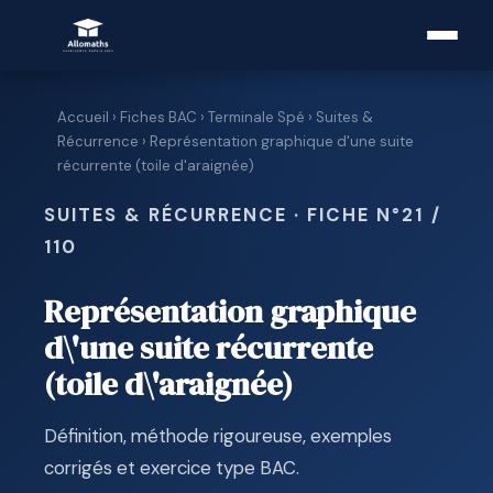
Accueil
›
Fiches BAC
›
Terminale Spé
›
Suites &
Récurrence
› Représentation graphique d'une suite
récurrente (toile d'araignée)
SUITES & RÉCURRENCE · FICHE N°21 /
110
Représentation graphique
d\'une suite récurrente
(toile d\'araignée)
Définition, méthode rigoureuse, exemples
corrigés et exercice type BAC.