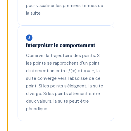
pour visualiser les premiers termes de
la suite.
5
Interpréter le comportement
Observer la trajectoire des points. Si
les points se rapprochent d'un point
f(x)
y=x
d'intersection entre
et
, la
(
)
=
f
x
y
x
suite converge vers l'abscisse de ce
point. Si les points s'éloignent, la suite
diverge. Si les points alternent entre
deux valeurs, la suite peut être
périodique.