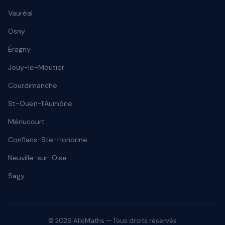
Vauréal
Osny
Éragny
Jouy-le-Moutier
Courdimanche
St-Ouen-l'Aumône
Ménucourt
Conflans-Ste-Honorine
Neuville-sur-Oise
Sagy
© 2026 AlloMaths — Tous droits réservés