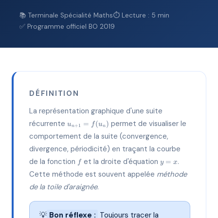
📚 Terminale Spécialité Maths
⏱ Lecture : 5 min
✅ Programme officiel BO 2019
DÉFINITION
La représentation graphique d'une suite
u_{n+1}
récurrente
permet de visualiser le
=
(
)
u
f
u
+
1
n
n
= f(u_n)
comportement de la suite (convergence,
divergence, périodicité) en traçant la courbe
f
y=x
de la fonction
et la droite d'équation
.
=
f
y
x
Cette méthode est souvent appelée
méthode
de la toile d'araignée
.
💡
Bon réflexe :
Toujours tracer la