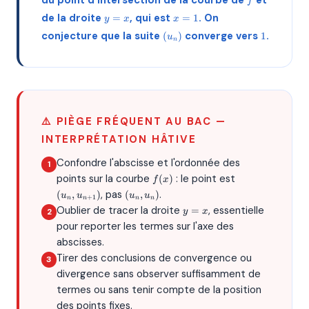
du point d'intersection de la courbe de
et
f
y=x
x=1
de la droite
, qui est
. On
=
=
1
y
x
x
(u_n)
1
conjecture que la suite
converge vers
.
(
)
1
u
n
⚠️ PIÈGE FRÉQUENT AU BAC —
INTERPRÉTATION HÂTIVE
Confondre l'abscisse et l'ordonnée des
f(x)
(u_n,
points sur la courbe
: le point est
(
)
f
x
u_{n+1})
(u_n,
, pas
.
(
,
)
(
,
)
u
u
u
u
+
1
n
n
n
n
u_n)
y=x
Oublier de tracer la droite
, essentielle
=
y
x
pour reporter les termes sur l'axe des
abscisses.
Tirer des conclusions de convergence ou
divergence sans observer suffisamment de
termes ou sans tenir compte de la position
des points fixes.