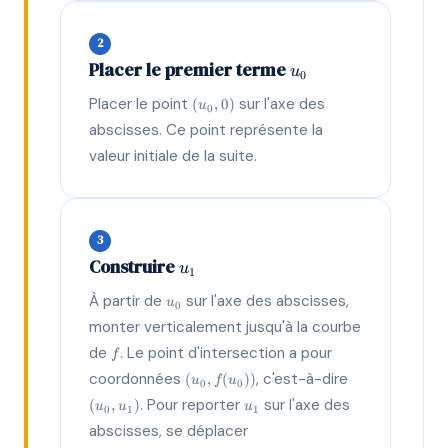
2
u_0
Placer le premier terme
u
0
(u_0,
Placer le point
sur l'axe des
(
,
0
)
u
0
0)
abscisses. Ce point représente la
valeur initiale de la suite.
3
u_1
Construire
u
1
u_0
À partir de
sur l'axe des abscisses,
u
0
monter verticalement jusqu'à la courbe
f
de
. Le point d'intersection a pour
f
(u_0,
(u_0,
coordonnées
, c'est-à-dire
(
,
(
))
u
f
u
0
0
f(u_0))
u_1)
u_1
. Pour reporter
sur l'axe des
(
,
)
u
u
u
0
1
1
abscisses, se déplacer