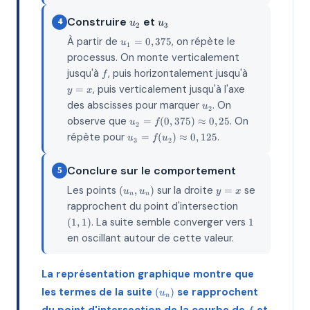
0,375
u_2
u_3
Construire
et
4
u
u
2
3
u_1
À partir de
, on répète le
=
0
,
375
u
1
=
processus. On monte verticalement
0,375
f
y=x
jusqu'à
, puis horizontalement jusqu'à
f
, puis verticalement jusqu'à l'axe
=
y
x
u_2
des abscisses pour marquer
. On
u
2
u_2 =
observe que
. On
=
(
0
,
375
)
≈
0
,
25
u
f
2
f(0,375)
u_3 =
répète pour
.
=
(
)
≈
0
,
125
u
f
u
3
2
\approx
f(u_2)
0,25
\approx
Conclure sur le comportement
5
0,125
(u_n,
y=x
Les points
sur la droite
se
(
,
)
=
u
u
y
x
n
n
u_n)
(1,1)
rapprochent du point d'intersection
1
. La suite semble converger vers
(
1
,
1
)
1
en oscillant autour de cette valeur.
La représentation graphique montre que
(u_n)
les termes de la suite
se rapprochent
(
)
u
n
f