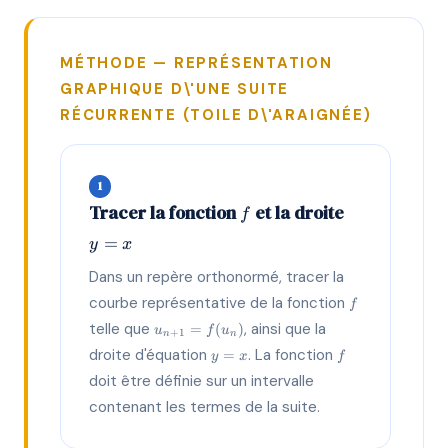
MÉTHODE — REPRÉSENTATION
GRAPHIQUE D\'UNE SUITE
RÉCURRENTE (TOILE D\'ARAIGNÉE)
1
f
y=x
Tracer la fonction
et la droite
f
=
y
x
Dans un repère orthonormé, tracer la
f
courbe représentative de la fonction
f
u_{n+1}
telle que
, ainsi que la
=
(
)
u
f
u
+
1
n
n
= f(u_n)
y=x
f
droite d'équation
. La fonction
=
y
x
f
doit être définie sur un intervalle
contenant les termes de la suite.