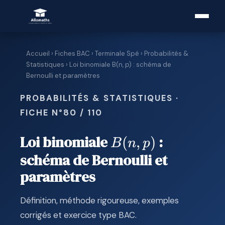
Accueil
›
Fiches BAC
›
Terminale Spé
›
Probabilités &
Statistiques
› Loi binomiale B(n, p) : schéma de
Bernoulli et paramètres
PROBABILITÉS & STATISTIQUES ·
FICHE N°80 / 110
Loi binomiale
:
B(n,
(
,
)
B
n
p
schéma de Bernoulli et
p)
paramètres
Définition, méthode rigoureuse, exemples
corrigés et exercice type BAC.