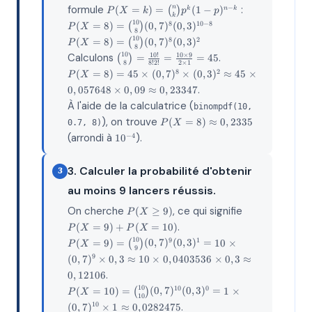
P(X=k) =
formule
:
−
n
(
=
)
=
(
)
(
1
−
)
k
n
k
P
X
k
p
p
k
\binom{n}
P(X=8) =
10
8
10
−
8
(
=
8
)
=
(
)
(
0
,
7
)
(
0
,
3
)
P
X
{k} p^k
8
\binom{10}
P(X=8) =
10
8
2
(
=
8
)
=
(
)
(
0
,
7
)
(
0
,
3
)
P
X
(1-p)^{n-
{8} (0,7)^8
8
\binom{10}
k}
\binom{10}
10
Calculons
.
10
!
10
×
9
(
)
=
=
=
45
(0,3)^{10-
{8} (0,7)^8
8
!
2
!
2
×
1
8
{8} =
8}
P(X=8)
8
2
(
=
8
)
=
45
×
(
0
,
7
)
×
(
0
,
3
)
≈
45
×
(0,3)^2
P
X
\frac{10!}
= 45 ×
.
0
,
057648
×
0
,
09
≈
0
,
23347
{8!2!} =
(0,7)^8
\frac{10 ×
À l'aide de la calculatrice (
×
binompdf(10,
9}{2 × 1}
(0,3)^2
P(X=8)
), on trouve
(
=
8
)
≈
0
,
2335
0.7, 8)
P
X
= 45
\approx
\approx
10^{-4}
(arrondi à
).
−
4
1
0
45 ×
0,2335
0,057648
× 0,09
3. Calculer la probabilité d'obtenir
3
\approx
au moins 9 lancers réussis.
0,23347
P(X
P(X=9)
On cherche
, ce qui signifie
(
≥
9
)
P
X
\geq
+
.
(
=
9
)
+
(
=
10
)
P
X
P
X
9)
P(X=10)
P(X=9) =
10
9
1
(
=
9
)
=
(
)
(
0
,
7
)
(
0
,
3
)
=
10
×
P
X
9
\binom{10}
9
(
0
,
7
)
×
0
,
3
≈
10
×
0
,
0403536
×
0
,
3
≈
{9} (0,7)^9
.
0
,
12106
(0,3)^1 =
10 ×
P(X=10) =
10
10
0
(
=
10
)
=
(
)
(
0
,
7
)
(
0
,
3
)
=
1
×
P
X
10
(0,7)^9 ×
\binom{10}
.
10
(
0
,
7
)
×
1
≈
0
,
0282475