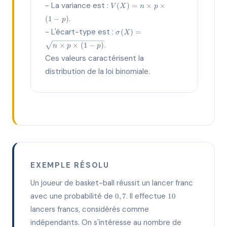
V(X)
- La variance est :
(
)
=
×
×
V
X
n
p
× p
= n
.
(
1
−
)
p
× p
\sigma(X)
×
- L'écart-type est :
(
)
=
σ
X
= \sqrt{n
(1-p)
.
×
×
(
1
−
)
n
p
p
× p × (1-
p)}
Ces valeurs caractérisent la
distribution de la loi binomiale.
EXEMPLE RÉSOLU
Un joueur de basket-ball réussit un lancer franc
0,7
10
avec une probabilité de
. Il effectue
0
,
7
10
lancers francs, considérés comme
indépendants. On s'intéresse au nombre de