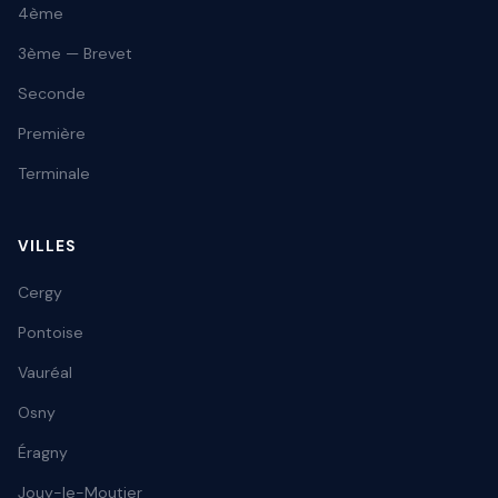
4ème
3ème — Brevet
Seconde
Première
Terminale
VILLES
Cergy
Pontoise
Vauréal
Osny
Éragny
Jouy-le-Moutier