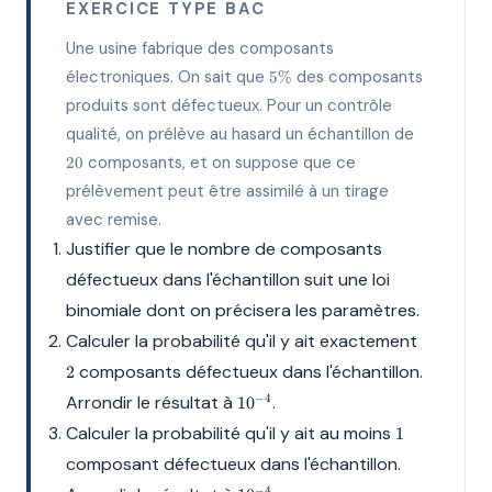
EXERCICE TYPE BAC
Une usine fabrique des composants
5\%
électroniques. On sait que
des composants
5%
produits sont défectueux. Pour un contrôle
20
qualité, on prélève au hasard un échantillon de
composants, et on suppose que ce
20
prélèvement peut être assimilé à un tirage
avec remise.
Justifier que le nombre de composants
défectueux dans l'échantillon suit une loi
binomiale dont on précisera les paramètres.
2
Calculer la probabilité qu'il y ait exactement
composants défectueux dans l'échantillon.
2
10^{-4}
Arrondir le résultat à
.
−
4
1
0
1
Calculer la probabilité qu'il y ait au moins
1
composant défectueux dans l'échantillon.
10^{-4}
−
4