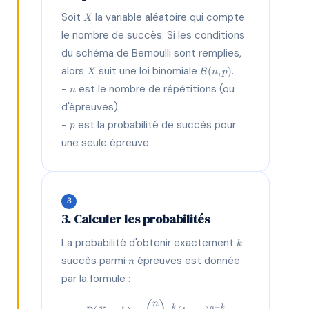
X
Soit
la variable aléatoire qui compte
X
le nombre de succès. Si les conditions
du schéma de Bernoulli sont remplies,
X
\mathcal{B}
alors
suit une loi binomiale
.
(
,
)
B
X
n
p
(n, p)
n
-
est le nombre de répétitions (ou
n
d'épreuves).
p
-
est la probabilité de succès pour
p
une seule épreuve.
3
3. Calculer les probabilités
k
La probabilité d'obtenir exactement
k
n
succès parmi
épreuves est donnée
n
par la formule :
P(X=k) = \binom{n}{k} p^k (1-
n
−
k
n
k