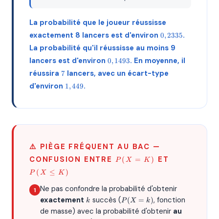
\approx
×
1,449
0,3
La probabilité que le joueur réussisse
=
2,1
0,2335
exactement 8 lancers est d'environ
.
0
,
2335
La probabilité qu'il réussisse au moins 9
0,1493
lancers est d'environ
. En moyenne, il
0
,
1493
7
réussira
lancers, avec un écart-type
7
1,449
d'environ
.
1
,
449
⚠️ PIÈGE FRÉQUENT AU BAC —
P(X=K)
P(X
CONFUSION ENTRE
ET
(
=
)
P
X
K
\LEQ
(
≤
)
P
X
K
K)
Ne pas confondre la probabilité d'obtenir
k
P(X=k)
exactement
succès (
, fonction
(
=
)
k
P
X
k
de masse) avec la probabilité d'obtenir
au