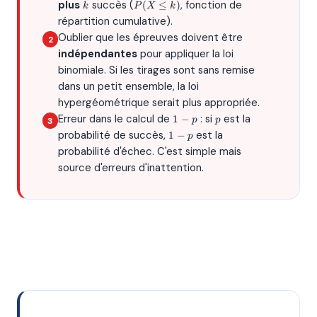
k
P(X
plus
succès (
, fonction de
(
≤
)
k
P
X
k
\leq
répartition cumulative).
k)
Oublier que les épreuves doivent être
indépendantes
pour appliquer la loi
binomiale. Si les tirages sont sans remise
dans un petit ensemble, la loi
hypergéométrique serait plus appropriée.
1-
p
Erreur dans le calcul de
: si
est la
1
−
p
p
p
1-
probabilité de succès,
est la
1
−
p
p
probabilité d'échec. C'est simple mais
source d'erreurs d'inattention.