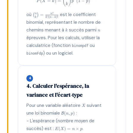
(
)
(
=
)
=
(
1
−
)
P
X
k
p
p
k
\binom{n}
!
où
est le coefficient
n
=
n
(
)
!
(
−
)!
k
k
n
k
{k} =
binomial, représentant le nombre de
\frac{n!}
k
n
{k!(n-k)!}
chemins menant à
succès parmi
k
n
épreuves. Pour les calculs, utiliser la
calculatrice (fonction
ou
binompdf
) ou un logiciel.
binomFdp
4
4. Calculer l'espérance, la
variance et l'écart-type
X
Pour une variable aléatoire
suivant
X
\mathcal{B}
une loi binomiale
:
(
,
)
B
n
p
(n, p)
- L'espérance (nombre moyen de
E(X)
succès) est :
.
(
)
=
×
E
X
n
p
= n