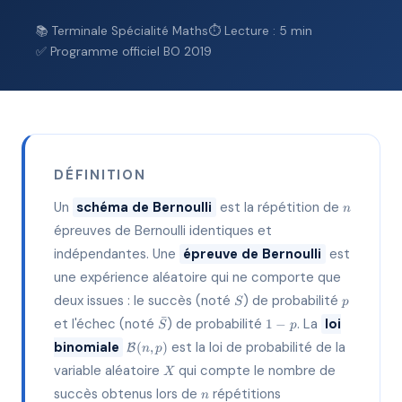
📚 Terminale Spécialité Maths
⏱ Lecture : 5 min
✅ Programme officiel BO 2019
DÉFINITION
n
Un
schéma de Bernoulli
est la répétition de
n
épreuves de Bernoulli identiques et
indépendantes. Une
épreuve de Bernoulli
est
une expérience aléatoire qui ne comporte que
S
p
deux issues : le succès (noté
) de probabilité
S
p
\bar{S}
1-
ˉ
et l'échec (noté
) de probabilité
. La
loi
1
−
S
p
p
\mathcal{B}
binomiale
est la loi de probabilité de la
(
,
)
B
n
p
(n, p)
X
variable aléatoire
qui compte le nombre de
X
n
succès obtenus lors de
répétitions
n