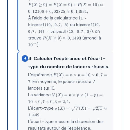
0,3 \approx
{10}
P(X
(
≥
9
)
=
(
=
9
)
+
(
=
10
)
≈
10 ×
(0,7)^{10}
P
X
P
X
P
X
\geq 9)
0,0403536
(0,3)^0 = 1
.
0
,
12106
+
0
,
02825
≈
0
,
14931
=
× 0,3
×
À l'aide de la calculatrice (
P(X=9)
1 -
\approx
(0,7)^{10}
+
ou
0,12106
× 1
binomcdf(10, 0.7, 8)
binomcdf(10,
P(X=10)
\approx
), on
0.7, 10) - binomcdf(10, 0.7, 8)
\approx
0,0282475
P(X
10^{-4}
trouve
(arrondi à
(
≥
9
)
≈
0
,
1493
0,12106
P
X
\geq 9)
+
).
−
4
1
0
\approx
0,02825
0,1493
\approx
4. Calculer l'espérance et l'écart-
0,14931
4
type du nombre de lancers réussis.
E(X)
L'espérance
(
)
=
×
=
10
×
0
,
7
=
E
X
n
p
= n
. En moyenne, le joueur réussira 7
7
× p
lancers sur 10.
= 10
×
V(X)
La variance
(
)
=
×
×
(
1
−
)
=
V
X
n
p
p
0,7
= n
.
10
×
0
,
7
×
0
,
3
=
2
,
1
= 7
× p
\sigma(X)
L'écart-type
(
)
=
(
)
=
2
,
1
≈
×
σ
X
V
X
=
(1-p)
.
1
,
449
\sqrt{V(X)}
= 10
L'écart-type mesure la dispersion des
=
×
\sqrt{2,1}
résultats autour de l'espérance.
0,7