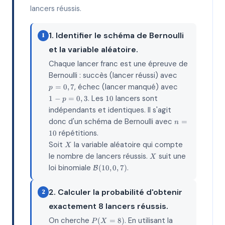
lancers réussis.
1. Identifier le schéma de Bernoulli
1
et la variable aléatoire.
Chaque lancer franc est une épreuve de
p=0,7
Bernoulli : succès (lancer réussi) avec
1-
, échec (lancer manqué) avec
=
0
,
7
p
p=0,3
10
. Les
lancers sont
1
−
=
0
,
3
10
p
indépendants et identiques. Il s'agit
n=10
donc d'un schéma de Bernoulli avec
=
n
répétitions.
10
X
Soit
la variable aléatoire qui compte
X
X
le nombre de lancers réussis.
suit une
X
\mathcal{B}
loi binomiale
.
(
10
,
0
,
7
)
B
(10, 0,7)
2. Calculer la probabilité d'obtenir
2
exactement 8 lancers réussis.
P(X=8)
On cherche
. En utilisant la
(
=
8
)
P
X