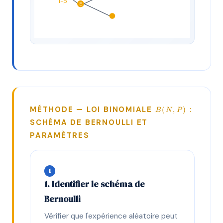
1−p
E
B(N,
MÉTHODE — LOI BINOMIALE
:
(
,
)
B
N
P
P)
SCHÉMA DE BERNOULLI ET
PARAMÈTRES
1
1. Identifier le schéma de
Bernoulli
Vérifier que l'expérience aléatoire peut