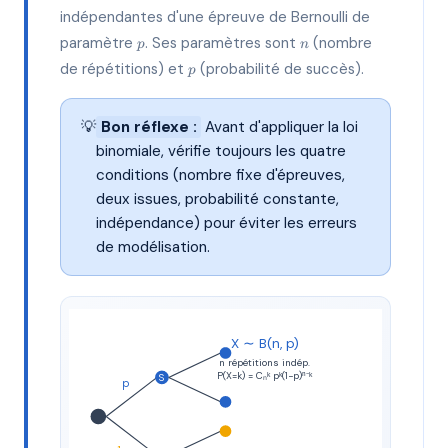
indépendantes d'une épreuve de Bernoulli de
p
n
paramètre
. Ses paramètres sont
(nombre
p
n
p
de répétitions) et
(probabilité de succès).
p
💡
Bon réflexe :
Avant d'appliquer la loi
binomiale, vérifie toujours les quatre
conditions (nombre fixe d'épreuves,
deux issues, probabilité constante,
indépendance) pour éviter les erreurs
de modélisation.
X ∼ B(n, p)
n répétitions indép.
P(X=k) = Cₙᵏ pᵏ(1−p)ⁿ⁻ᵏ
S
p